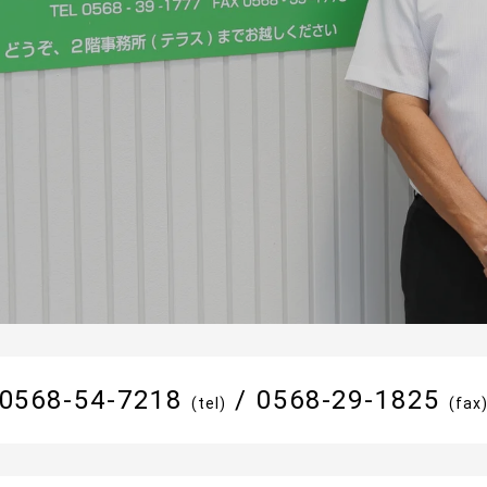
0568-54-7218
/
0568-29-1825
(tel)
(fax