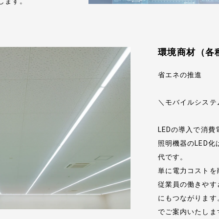
します。
お問い合わせ
環境商材（各種
省エネの推進
＼モバイルシステ
LEDの導入で消
照明機器のLED
代です。
単に電力コストを
従業員の働きやす
にもつながります
でご案内いたしま