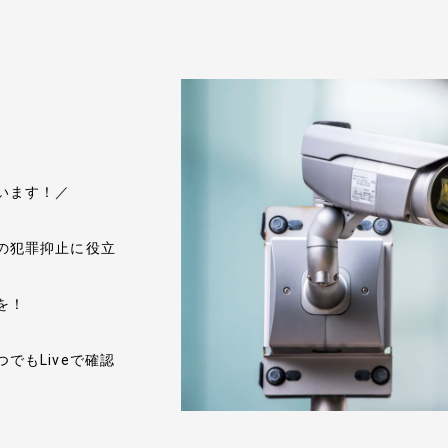
います！／
の犯罪抑止に役立
を！
。
でもLiveで確認